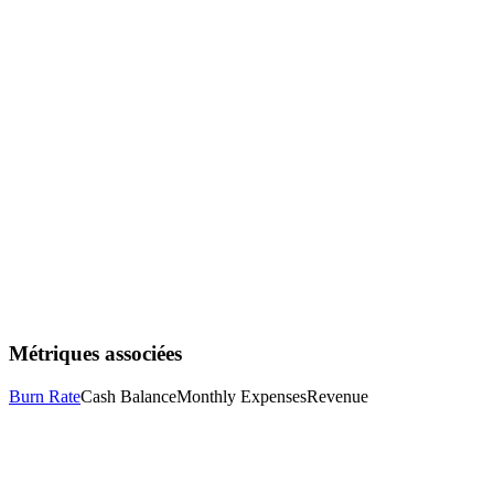
Le fundraising prend 3-6 mois, anticipez !
Réduire le burn de 20% peut ajouter des mois de runwa
Suivez votre runway chaque semaine en période tendue
Métriques associées
Burn Rate
Cash Balance
Monthly Expenses
Revenue