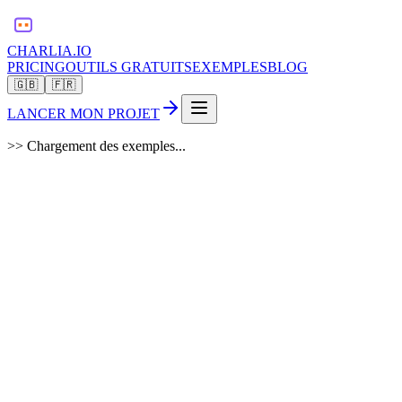
CHARLIA.IO
PRICING
OUTILS GRATUITS
EXEMPLES
BLOG
🇬🇧
🇫🇷
LANCER MON PROJET
>>
Chargement des exemples...