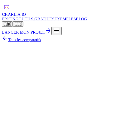
CHARLIA.IO
PRICING
OUTILS GRATUITS
EXEMPLES
BLOG
🇬🇧
🇫🇷
LANCER MON PROJET
Tous les comparatifs