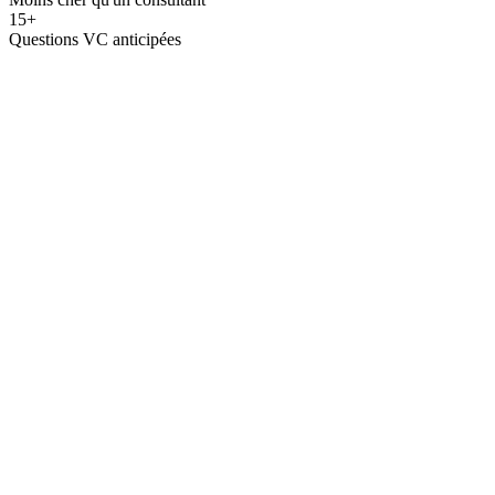
15+
Questions VC anticipées
Étape
01
Validez votre marché
Avant de parler aux VCs, prouvez que le problème existe. Taille de
marché, concurrents, timing : les fondamentaux.
Analyse de marché TAM/SAM/SOM
Étape
02
Construisez votre histoire