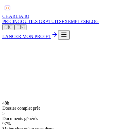
CHARLIA.IO
PRICING
OUTILS GRATUITS
EXEMPLES
BLOG
🇬🇧
🇫🇷
LANCER MON PROJET
48h
Dossier complet prêt
5
Documents générés
97%
Moins cher qu'un consultant